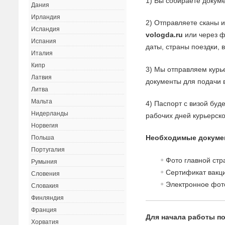
1) Вы собираете докуме
Дания
Ирландия
2) Отправляете сканы 
Исландия
vologda.ru
или через ф
Испания
даты, страны поездки, 
Италия
Кипр
3) Мы отправляем курь
Латвия
документы для подачи в
Литва
Мальта
4) Паспорт с визой буд
Нидерланды
рабочих дней курьерск
Норвегия
Необходимые докуме
Польша
Португалия
Фото главной стр
Румыния
Сертификат вакци
Словения
Электронное фот
Словакия
Финляндия
Франция
Для начала работы по
Хорватия