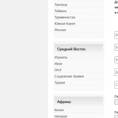
Д
Таиланд
ни
Тайвань
и 
Туркменистан
Южная Корея
Япония
Средний Восток:
Израиль
Иран
ОАЭ
Саудовская Аравия
Турция
Г
Африка:
Кения
Г
Нигерия