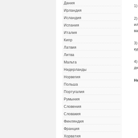
Дания
1)
Ирландия
Исландия
2)
ил
Испания
ва
Италия
Кипр
3)
Латвия
ку
Литва
4)
Мальта
дн
Нидерланды
Норвегия
Н
Польша
Португалия
Румыния
Словения
Словакия
Финляндия
Франция
Хорватия