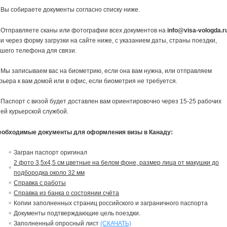
 Вы собираете документы согласно списку ниже.
 Отправляете сканы или фотографии всех документов на
info@visa-vologda.r
и через форму загрузки на сайте ниже, с указанием даты, страны поездки,
шего телефона для связи.
 Мы записываем вас на биометрию, если она вам нужна, или отправляем
рьера к вам домой или в офис, если биометрия не требуется.
 Паспорт с визой будет доставлен вам ориентировочно через 15-25 рабочих
ей курьерской службой.
еобходимые документы для оформления визы в Канаду:
Загран паспорт оригинал
2 фото 3,5х4,5 см цветные на белом фоне, размер лица от макушки до
подбородка около 32 мм
Справка с работы
Справка из банка о состоянии счёта
Копии заполненных страниц российского и заграничного паспорта
Документы подтверждающие цель поездки.
Заполненный опросный лист
(СКАЧАТЬ)