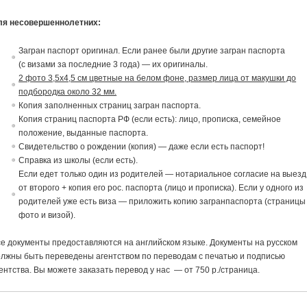
ля несовершеннолетних:
Загран паспорт ориги
на
л. Если ранее были другие загран паспорта
(с
в
изами за последние 3 года) — их ориги
на
лы.
2 фото 3,5х4,5 см цветные на белом фоне, размер лица от макушки до
подбородка около 32 мм.
Копия заполненных страниц загран паспорта.
Копия страниц паспорта РФ (если есть): лицо, прописка, семейное
положение,
в
ыданные паспорта.
Св
идетельст
в
о о рождении (копия) — даже если есть паспорт!
Спра
в
ка из школы (если есть).
Если едет только один из родителей — нотариальное согласие
на
в
ыезд
от
в
торого + копия его рос. паспорта (лицо и прописка). Если у одного из
родителей уже есть виза — приложить копию загранпаспорта (страницы
фото и визой).
е документы предоставляются на английском языке. Документы на русском
лжны быть переведены агентством по переводам с печатью и подписью
ентства. Вы можете заказать перевод у нас — от 750 р./страница.