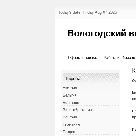
Today's date: Friday Aug 07 2026
Вологодский в
Оформление виз
Работа и образов
К
Европа:
О
Австрия
Ка
Бельгия
па
Болгария
Великобритания
Пр
пр
Венгрия
Германия
П
Греция