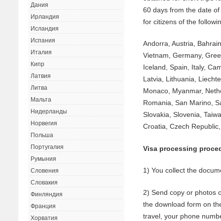
Дания
60 days from the date of
Ирландия
for citizens of the followi
Исландия
Испания
Andorra, Austria, Bahrain
Италия
Vietnam, Germany, Greece
Кипр
Iceland, Spain, Italy, C
Латвия
Latvia, Lithuania, Liech
Литва
Monaco, Myanmar, Nethe
Мальта
Romania, San Marino, Sa
Нидерланды
Slovakia, Slovenia, Taiwa
Норвегия
Croatia, Czech Republic,
Польша
Португалия
Visa processing proce
Румыния
1) You collect the docume
Словения
Словакия
2) Send copy or photos 
Финляндия
the download form on the
Франция
travel, your phone numb
Хорватия