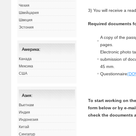
Чехия
3) You will receive a re
Швейцария
Швеция
Required documents fo
Эстония
A copy of the pass
pages.
Америка:
Electronic photo t
submission of docu
Канада
45 mm.
Мексика
Questionnaire
(DO
США
Азия:
To start working on th
Вьетнам
form below or by e-mail
Индия
check the documents an
Индонезия
Китай
Сингапур