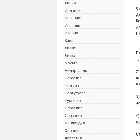
Дания
С
Ирландия
Д
Исландия
К
Испания
Д
Италия
Пх
Кипр
Латвия
П
Литва
1)
Мальта
Нидерланды
2)
ил
Норвегия
ва
Польша
Португалия
3)
Румыния
дл
Словения
4)
Словакия
ку
Финляндия
Франция
С
Хорватия