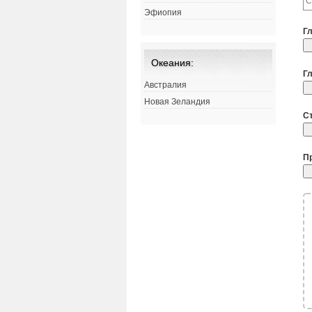
Эфиопия
Г
Океания:
Г
Австралия
Новая Зеландия
С
П