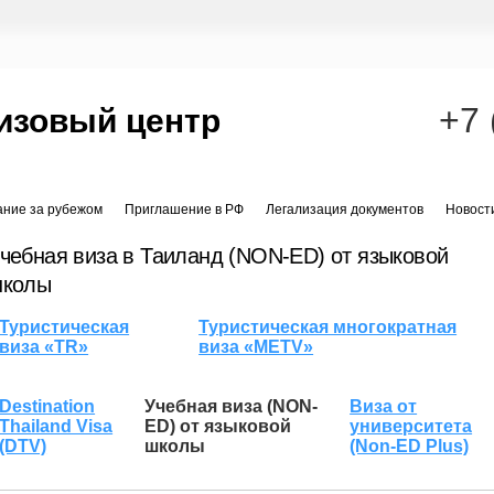
+7 
изовый центр
ание за рубежом
Приглашение в РФ
Легализация документов
Новост
чебная виза в Таиланд (NON-ED) от языковой
колы
Туристическая
Туристическая многократная
виза «TR»
виза «METV»
Destination
Учебная виза (NON-
Виза от
Thailand Visa
ED) от языковой
университета
(DTV)
школы
(Non-ED Plus)