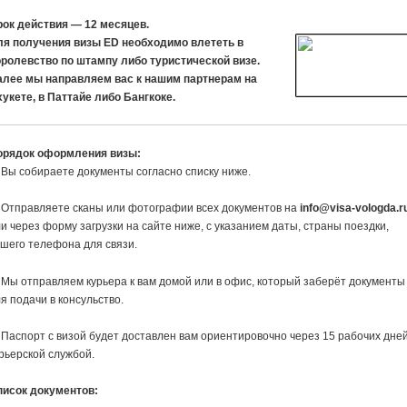
рок действия — 12 месяцев.
ля получения визы ED необходимо влететь в
оролевство по штампу либо туристической визе.
алее мы направляем вас к нашим партнерам на
укете, в Паттайе либо Бангкоке.
орядок оформления визы:
 Вы собираете документы согласно списку ниже.
 Отправляете сканы или фотографии всех документов на
info@visa-vologda.r
и через форму загрузки на сайте ниже, с указанием даты, страны поездки,
шего телефона для связи.
 Мы отправляем курьера к вам домой или в офис, который заберёт документы
я подачи в консульство.
 Паспорт с визой будет доставлен вам ориентировочно через 15 рабочих дне
рьерской службой.
писок документов: