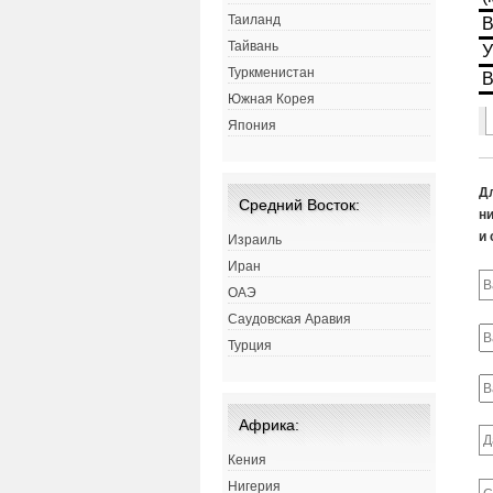
Таиланд
Тайвань
Туркменистан
Южная Корея
Япония
Д
Средний Восток:
ни
и 
Израиль
Иран
ОАЭ
Саудовская Аравия
Турция
Африка:
Кения
Нигерия