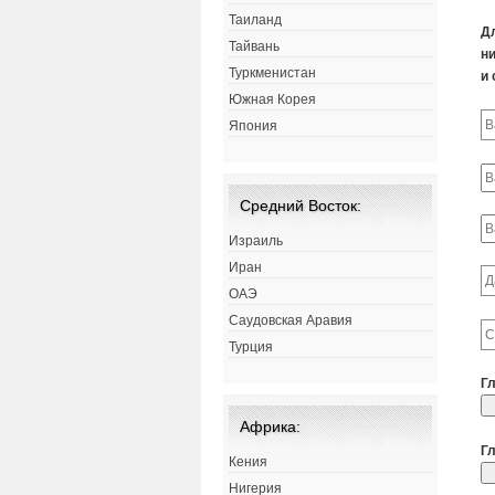
Таиланд
Д
Тайвань
ни
Туркменистан
и 
Южная Корея
Япония
Средний Восток:
Израиль
Иран
ОАЭ
Саудовская Аравия
Турция
Г
Африка:
Г
Кения
Нигерия