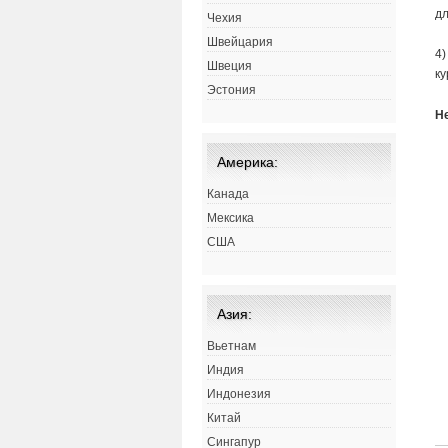
дл
Чехия
Швейцария
4)
Швеция
ку
Эстония
Н
Америка:
Канада
Мексика
США
Азия:
Вьетнам
Индия
Индонезия
Китай
Сингапур