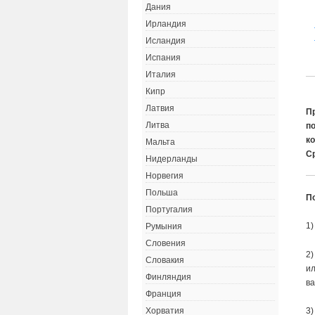
Дания
Ирландия
Исландия
Испания
Италия
Кипр
Латвия
П
Литва
п
к
Мальта
Ср
Нидерланды
Норвегия
Польша
П
Португалия
1)
Румыния
Словения
2)
Словакия
ил
Финляндия
ва
Франция
3)
Хорватия