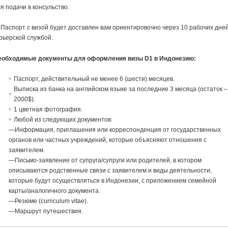
я подачи в консульство.
 Паспорт с визой будет доставлен вам ориентировочно через 10 рабочих дне
рьерской службой.
еобходимые документы для оформления визы D1 в Индонезию:
Паспорт, действительный не менее 6 (шести) месяцев.
Выписка из банка на английском языке за последние 3 месяца (остаток –
2000$).
1 цветная фотография.
Любой из следующих документов:
—Информация, приглашения или корреспонденция от государственных
органов или частных учреждений, которые объясняют отношения с
заявителем.
—Письмо-заявление от супруга/супруги или родителей, в котором
описываются родственные связи с заявителем и виды деятельности,
которые будут осуществляться в Индонезии, с приложением семейной
карты/аналогичного документа.
—Резюме (curriculum vitae).
—Маршрут путешествия.