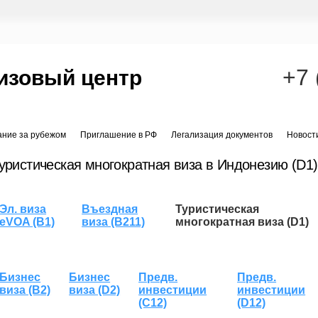
+7 
изовый центр
ание за рубежом
Приглашение в РФ
Легализация документов
Новост
уристическая многократная виза в Индонезию (D1)
Эл. виза
Въездная
Туристическая
eVOA (B1)
виза (B211)
многократная виза (D1)
Бизнес
Бизнес
Предв.
Предв.
виза (B2)
виза (D2)
инвестиции
инвестиции
(C12)
(D12)