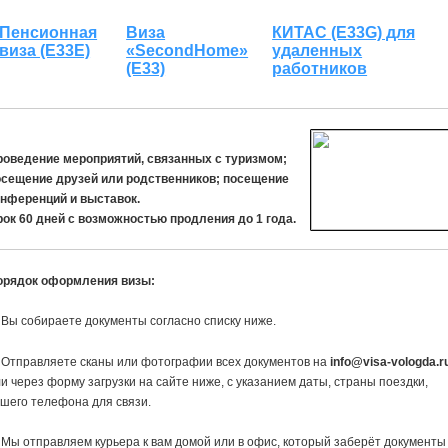
Пенсионная
Виза
КИТАС (E33G) для
виза (Е33Е)
«SecondHome»
удаленных
(Е33)
работников
роведение мероприятий, связанных с туризмом;
осещение друзей или родственников; посещение
онференций и выставок.
ок 60 дней с возможностью продления до 1 года.
орядок оформления визы:
 Вы собираете документы согласно списку ниже.
 Отправляете сканы или фотографии всех документов на
info@visa-vologda.r
и через форму загрузки на сайте ниже, с указанием даты, страны поездки,
шего телефона для связи.
 Мы отправляем курьера к вам домой или в офис, который заберёт документы